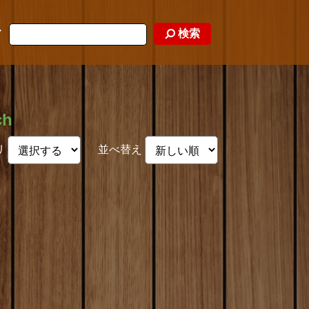
検索
ド
ch
リ
並べ替え