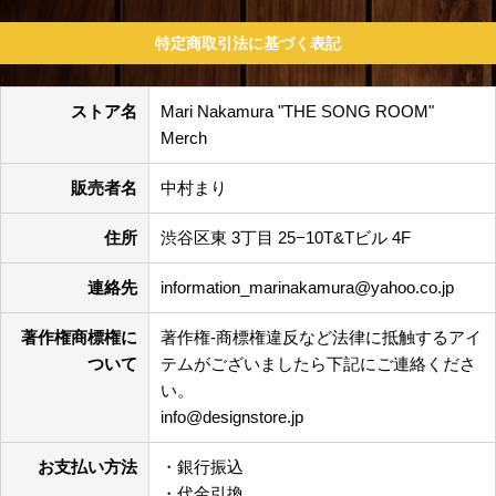
特定商取引法に基づく表記
ストア名
Mari Nakamura "THE SONG ROOM"
Merch
販売者名
中村まり
住所
渋谷区東 3丁目 25−10T&Tビル 4F
連絡先
information_marinakamura@yahoo.co.jp
著作権商標権に
著作権-商標権違反など法律に抵触するアイ
ついて
テムがございましたら下記にご連絡くださ
い。
info@designstore.jp
お支払い方法
・銀行振込
・代金引換