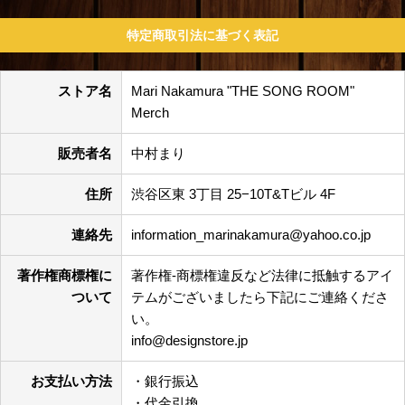
特定商取引法に基づく表記
ストア名
Mari Nakamura "THE SONG ROOM"
Merch
販売者名
中村まり
住所
渋谷区東 3丁目 25−10T&Tビル 4F
連絡先
information_marinakamura@yahoo.co.jp
著作権商標権に
著作権-商標権違反など法律に抵触するアイ
ついて
テムがございましたら下記にご連絡くださ
い。
info@designstore.jp
お支払い方法
・銀行振込
・代金引換